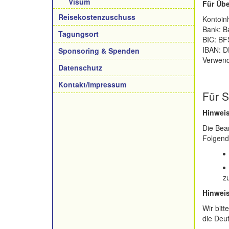
Visum
Für Übe
Reisekostenzuschuss
Kontoinh
Bank: Ba
Tagungsort
BIC: B
IBAN: D
Sponsoring & Spenden
Verwend
Datenschutz
Kontakt/Impressum
Für 
Hinwei
Die Bea
Folgend
z
Hinweis
Wir bitt
die Deut