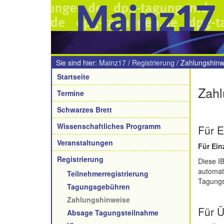
Mainz17
Sie sind hier:
Mainz17
/
Registrierung
/
Zahlungshinw
Navigation
Startseite
Zahl
Termine
Schwarzes Brett
Wissenschaftliches Programm
Für 
Veranstaltungen
Für Ein
Registrierung
Diese I
automat
Teilnehmerregistrierung
Tagungs
Tagungsgebühren
Zahlungshinweise
Für 
Absage Tagungsteilnahme