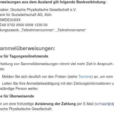
rweisungen aus dem Ausland gilt folgende Bankverbindung:
aber: Deutsche Physikalische Gesellschaft e.V.
nk für Sozialwirtschaft AG, Köln
FSWDE33XXX
E49 3702 0500 0008 1230 00
ungszweck: „Teilnehmernummer“, „Teilnehmername“
Sammelüberweisungen:
se für Tagungsteilnehmende
rbeitung von Sammelüberweisungen nimmt viel mehr Zeit in Anspruch a
es:
Melden Sie sich deutlich vor den Fristen (siehe
Termine
) an, um vom F
Leiten Sie Ihre Anmeldebestätigung mit den Zahlungsinformationen
uständige Person weiter.
e für Überweisende
en um eine frühzeitige
Avisierung der Zahlung
per E-Mail (
sche Physikalische Gesellschaft.