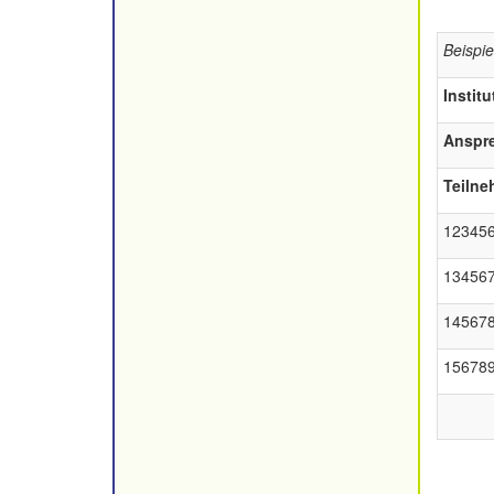
Beispie
Institu
Anspre
Teiln
12345
13456
14567
15678