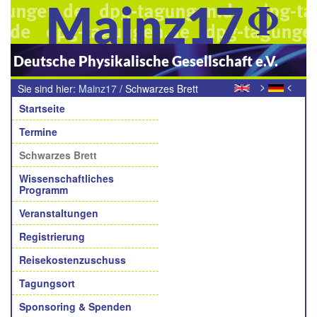
Mainz17
Deutsche Physikalische Gesellschaft e.V.
>
<
Sie sind hier:
Mainz17
/
Schwarzes Brett
Navigation
Startseite
Termine
Schwarzes Brett
Wissenschaftliches
Programm
Veranstaltungen
Registrierung
Reisekostenzuschuss
Tagungsort
Sponsoring & Spenden