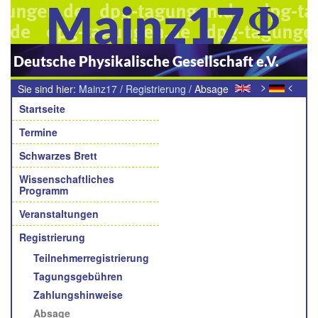
Mainz17
Deutsche Physikalische Gesellschaft e.V.
>
<
Sie sind hier:
Mainz17
/
Registrierung
/
Absage
Navigation
der Tagungsteilnahme
Startseite
Termine
Schwarzes Brett
Wissenschaftliches
Programm
Veranstaltungen
Registrierung
Teilnehmerregistrierung
Tagungsgebühren
Zahlungshinweise
Absage