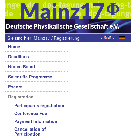
Mainz17
Deutsche Physikalische Gesellschaft e.V.
>
<
Sie sind hier:
Mainz17
/
Registrierung
Navigation
Home
Deadlines
Notice Board
Scientific Programme
Events
Registration
Participants registration
Conference Fee
Payment Information
Cancellation of
Participation