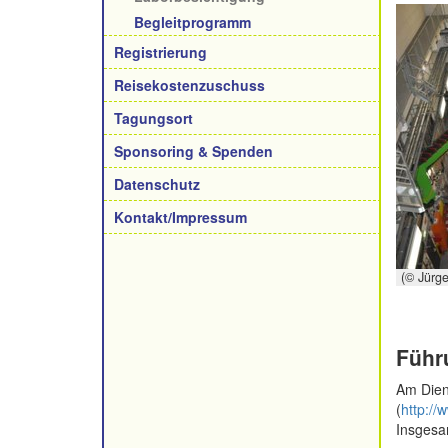
Begleitprogramm
Registrierung
Reisekostenzuschuss
Tagungsort
Sponsoring & Spenden
Datenschutz
Kontakt/Impressum
(© Jürg
Führ
Am Dien
(
http://
Insgesa