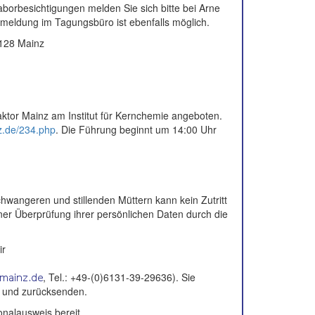
borbesichtigungen melden Sie sich bitte bei Arne
nmeldung im Tagungsbüro ist ebenfalls möglich.
5128 Mainz
tor Mainz am Institut für Kernchemie angeboten.
z.de/234.php
. Die Führung beginnt um 14:00 Uhr
wangeren und stillenden Müttern kann kein Zutritt
ner Überprüfung ihrer persönlichen Daten durch die
ir
, Tel.: +49-(0)6131-39-29636). Sie
en und zurücksenden.
onalausweis bereit.