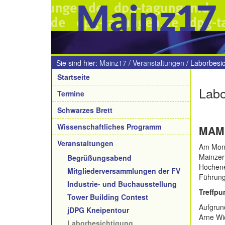
Mainz17
Sie sind hier:
Mainz17
/
Veranstaltungen
/
Laborbesi
Navigation
Startseite
Labo
Termine
Schwarzes Brett
Wissenschaftliches Programm
MAMI
Veranstaltungen
Am Mont
Mainzer 
Begrüßungsabend
Hochene
Mitgliederversammlungen der FV
Führung
Industrie- und Buchausstellung
Treffpu
Tower Building Contest
Aufgrund
jDPG Kneipentour
Arne Wi
Laborbesichtigung