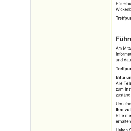
Für eine
Wickenb
Treffpu
Führ
Am Mitt
Informa
und dau
Treffpu
Bitte u
Alle Te
zum Inst
zuständ
Um eine
Ihre vo
Bitte me
erhalten
Halten S