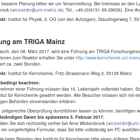
 bessere Planung bitten wir um Voranmeldung. Bei Interesse an den La
rock (
, Tel.: +49-(0)6131-39-29636). Eine A
nkt
: Institut für Physik, 2. OG (vor den Aufzügen), Staudingerweg 7, 5
ung am TRIGA Mainz
woch, den 08. März 2017, wird eine Führung am TRIGA Forschungsreak
tionen zum Reaktor erhalten Sie unter
http://www.kernchemie.uni-main
ert ca. zwei Stunden.
nkt
: Institut für Kernchemie, Fritz-Strassmann-Weg 2, 55128 Mainz
nbedingt beachten:
ilnehmer einer Führung müssen das 16. Lebensjahr vollendet haben. Sch
itut für Kernchemie gewährt werden. Alle Besucher müssen sich mit ei
igen Behörden einverstanden erklären.
 zeitgerechte Überprüfung durchführen lassen zu können, benötigen w
llständigen Daten
bis spätestens 5. Februar 2017.
lden Sie sich rechtzeitig vorher bei Arne Wickenbrock (
 ein vorgefertigtes Formular, dass Sie bitte vollständig am PC ausfüll
ie beim Betreten des Instituts für Kernchemie bitte einen gültigen Pers