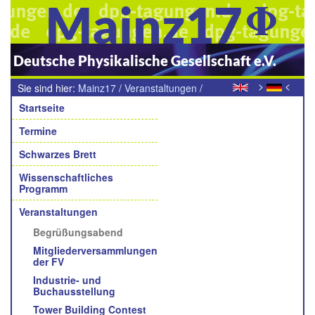
Mainz17
Deutsche Physikalische Gesellschaft e.V.
>
<
Sie sind hier:
Mainz17
/
Veranstaltungen
/
Navigation
Begrüßungsabend
Startseite
Termine
Schwarzes Brett
Wissenschaftliches
Programm
Veranstaltungen
Begrüßungsabend
Mitgliederversammlungen
der FV
Industrie- und
Buchausstellung
Tower Building Contest