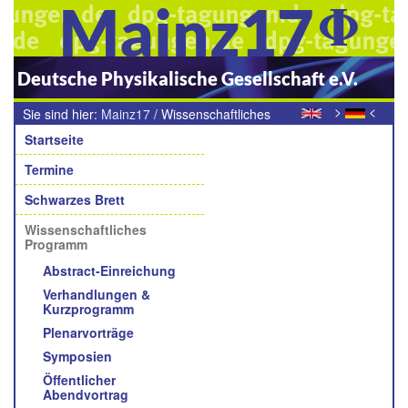
Mainz17
Deutsche Physikalische Gesellschaft e.V.
>
<
Sie sind hier:
Mainz17
/
Wissenschaftliches
Navigation
Programm
Startseite
Termine
Schwarzes Brett
Wissenschaftliches
Programm
Abstract-Einreichung
Verhandlungen &
Kurzprogramm
Plenarvorträge
Symposien
Öffentlicher
Abendvortrag