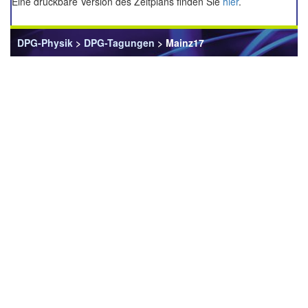
Eine druckbare Version des Zeitplans finden Sie
hier
.
DPG-Physik
>
DPG-Tagungen
> Mainz17