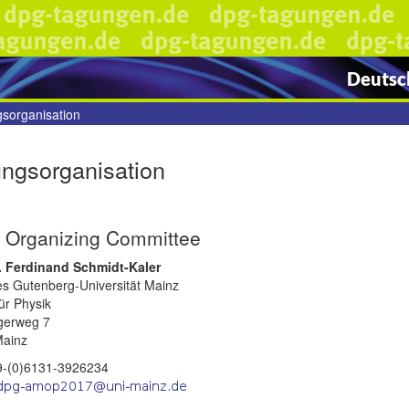
Deutsch
sorganisation
ngsorganisation
 Organizing Committee
r. Ferdinand Schmidt-Kaler
s Gutenberg-Universität Mainz
für Physik
gerweg 7
ainz
49-(0)6131-3926234