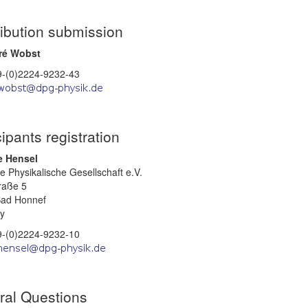
ibution submission
ré Wobst
49-(0)2224-9232-43
cipants registration
e Hensel
 Physikalische Gesellschaft e.V.
raße 5
ad Honnef
y
49-(0)2224-9232-10
ral Questions