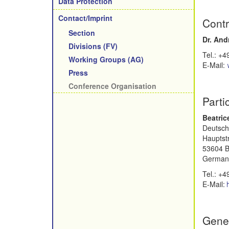
Data Protection
Contact/Imprint
Contr
Section
Dr. And
Divisions (FV)
Tel.: +
Working Groups (AG)
E-Mail:
Press
Conference Organisation
Parti
Beatric
Deutsche
Hauptst
53604 B
German
Tel.: +
E-Mail:
Gene