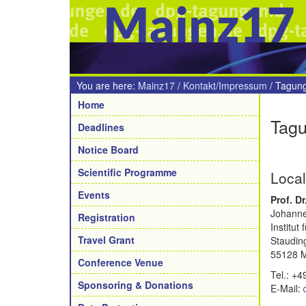
Mainz17
You are here:
Mainz17
/
Kontakt/Impressum
/
Tagung
Navigation
Home
Tagu
Deadlines
Notice Board
Scientific Programme
Local
Events
Prof. D
Johanne
Registration
Institut 
Travel Grant
Staudin
55128 M
Conference Venue
Tel.: +
Sponsoring & Donations
E-Mail: